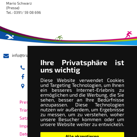
Mario Schwarz
(Presse)
Tel.: 0391/ 59 08 696
info@triathlon-wanzleben.de
Ihre Privatsphäre ist
0151 - 58 38 23 93
uns wichtig
facebook.de/TriathlonWanzleben
Diese Website verwendet Cookies
und Targeting Technologien, um Ihnen
Triathlon Wanzleben e.V.
ein besseres Internet-Erlebnis zu
Hohe Straße 10
39164 Wanzleben
ermöglichen und die Werbung, die Sie
sehen, besser an Ihre Bedürfnisse
Presse
anzupassen. Diese Technologien
nutzen wir außerdem, um Ergebnisse
Triathlon - Archiv
zu messen, um zu verstehen, woher
Satzung
unsere Besucher kommen oder um
unsere Website weiter zu entwickeln.
Impressum & AGB
Datenschutz
Alle akzeptieren